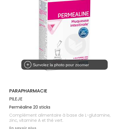
médicaux
Corps
Homme
Solaire
Visage
Survolez la photo pour zoomer
PARAPHARMACIE
PILEJE
Perméaline 20 sticks
Complément alimentaire à base de L-glutamine,
zinc, vitamine A et thé vert.
En savoir plus