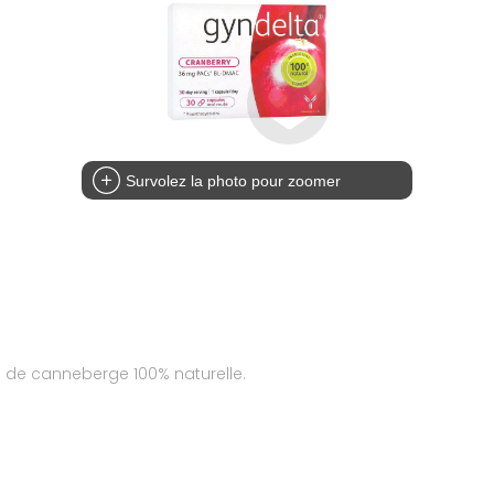
Survolez la photo pour zoomer
 de canneberge 100% naturelle.