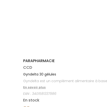
médicaux
Corps
Homme
Solaire
Visage
PARAPHARMACIE
CCD
Gyndelta 30 gélules
Gyndelta est un complément alimentaire à base
En savoir plus
EAN :
3401581337986
En stock