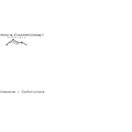
limentaires
>
Confort urinaire