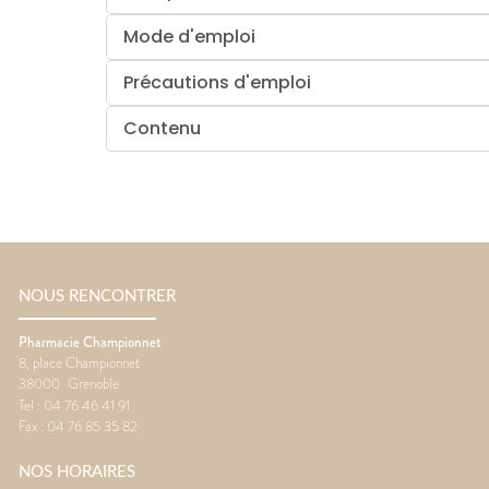
Mode d'emploi
Précautions d'emploi
Contenu
NOUS RENCONTRER
Pharmacie Championnet
8, place Championnet
38000
Grenoble
Tel :
04 76 46 41 91
Fax :
04 76 85 35 82
NOS HORAIRES