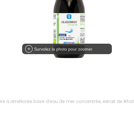
Survolez la photo pour zoomer
 à améliorée base d’eau de mer concentrée, extrait de lith