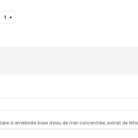
-
1
+
re à améliorée base d’eau de mer concentrée, extrait de lit