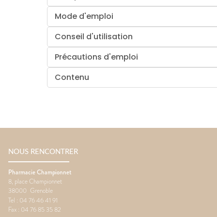
Mode d'emploi
Conseil d'utilisation
Précautions d'emploi
Contenu
NOUS RENCONTRER
Pharmacie Championnet
8, place Championnet
38000
Grenoble
Tel :
04 76 46 41 91
Fax :
04 76 85 35 82