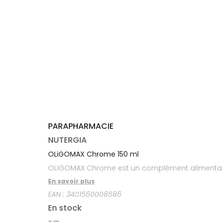
médicaux
Corps
Homme
Solaire
Visage
PARAPHARMACIE
NUTERGIA
OLiGOMAX Chrome 150 ml
OLiGOMAX Chrome est un complément alimentaire
En savoir plus
EAN :
3401560008586
En stock