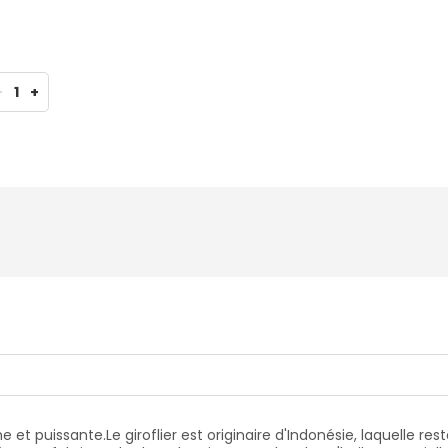
-
1
+
he et puissante.Le giroflier est originaire d'Indonésie, laquelle r