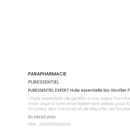
médicaux
Corps
Homme
Solaire
Visage
PARAPHARMACIE
PURESSENTIEL
PURESSENTIEL EXPERT Huile essentielle bio Giroflier 
L'huile essentielle de giroflier a une odeur franch
mais ceux-ci sont essentiellement utilisés pour fa
Sri Lanka, des Comores et de Mayotte. Les boutons
(Huile Essentielle Botaniquement et Biochimiquem
En savoir plus
EAN :
3401599424944