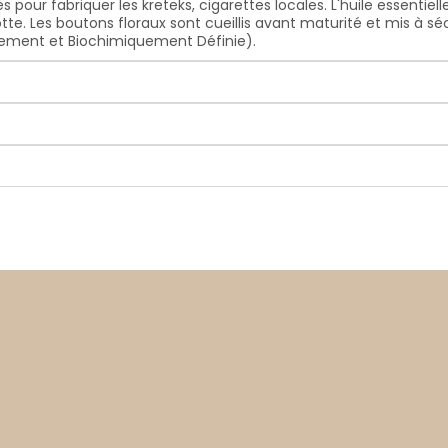
és pour fabriquer les kreteks, cigarettes locales. L'huile essentie
te. Les boutons floraux sont cueillis avant maturité et mis à sé
iquement et Biochimiquement Définie).