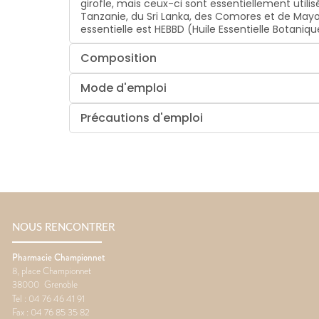
girofle, mais ceux-ci sont essentiellement utilis
Tanzanie, du Sri Lanka, des Comores et de Mayot
essentielle est HEBBD (Huile Essentielle Botan
Composition
Mode d'emploi
Précautions d'emploi
NOUS RENCONTRER
Pharmacie Championnet
8, place Championnet
38000
Grenoble
Tel :
04 76 46 41 91
Fax :
04 76 85 35 82