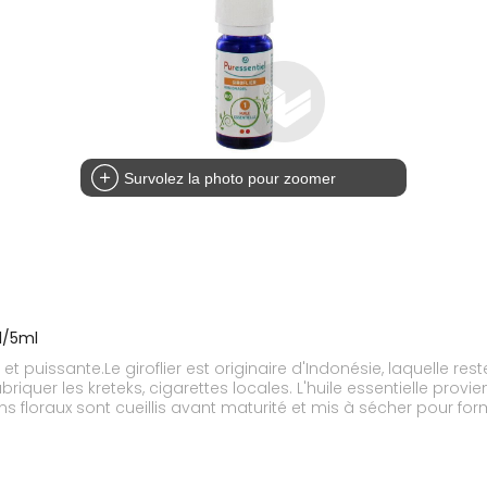
Survolez la photo pour zoomer
Fl/5ml
e et puissante.Le giroflier est originaire d'Indonésie, laquelle r
briquer les kreteks, cigarettes locales. L'huile essentielle prov
 floraux sont cueillis avant maturité et mis à sécher pour form
ent Définie).