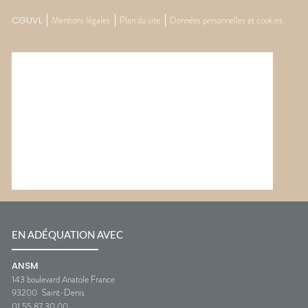
CGUVL
Mentions légales
Plan du site
Données personnelles et cookies
EN ADÉQUATION AVEC
ANSM
143 boulevard Anatole France
93200
Saint-Denis
01 55 87 30 00