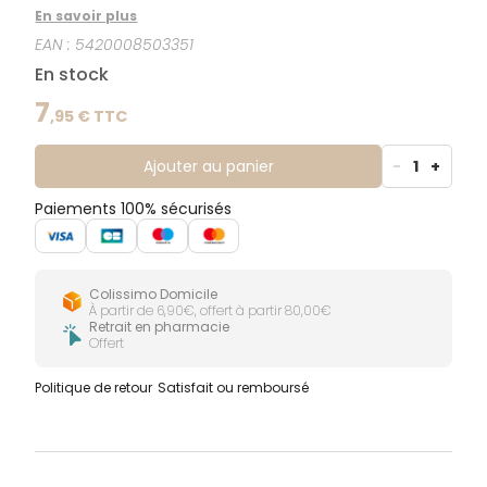
garni, le laurier produit une huile essentielle
En savoir plus
remarquable encore trop peu utilisée en
EAN :
5420008503351
aromathérapie.Originaire du bassin méditerranéen,
cet arbre à écorce gris foncé et lisse porte des
En stock
feuilles vert foncé brillantes dessus, plus pâles
dessous.Domaine d'application:respiration -
7
,
95
€ TTC
digestion et santé intestinale - soins de la peau -
hygiène buccale - équilibre émotionnel.
Ajouter au panier
-
1
+
Paiements 100% sécurisés
Colissimo Domicile
À partir de 6,90€, offert à partir 80,00€
Retrait en pharmacie
Offert
Politique de retour
Satisfait ou remboursé