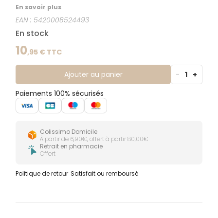
ombre ont très certainement contribué au rôle
En savoir plus
primordial qu’elle occupe dans toute pharmacie
EAN :
5420008524493
aromatique digne de ce nom. Le nombre étendu
d’indications traitées par cette huile essentielle la
En stock
place comme une panacée universelle.
10
,
95
€ TTC
Ajouter au panier
-
1
+
Paiements 100% sécurisés
Colissimo Domicile
À partir de 6,90€, offert à partir 80,00€
Retrait en pharmacie
Offert
Politique de retour
Satisfait ou remboursé