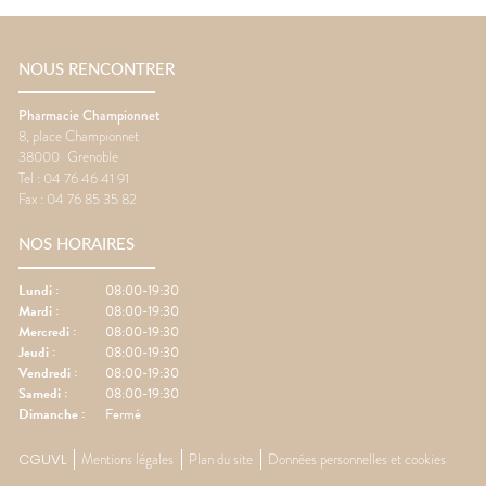
NOUS RENCONTRER
Pharmacie Championnet
8, place Championnet
38000
Grenoble
Tel :
04 76 46 41 91
Fax :
04 76 85 35 82
NOS HORAIRES
Lundi
:
08:00-19:30
Mardi
:
08:00-19:30
Mercredi
:
08:00-19:30
Jeudi
:
08:00-19:30
Vendredi
:
08:00-19:30
Samedi
:
08:00-19:30
Dimanche
:
Fermé
CGUVL
Mentions légales
Plan du site
Données personnelles et cookies