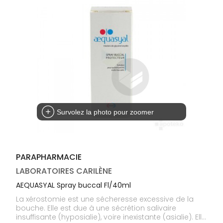
médicaux
Corps
Homme
Solaire
Visage
Survolez la photo pour zoomer
PARAPHARMACIE
LABORATOIRES CARILÈNE
AEQUASYAL Spray buccal Fl/40ml
La xérostomie est une sécheresse excessive de la
bouche. Elle est due à une sécrétion salivaire
insuffisante (hyposialie), voire inexistante (asialie). Elle