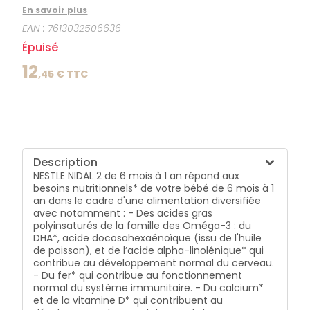
notamment : - Des acides gras polyinsaturés de la
En savoir plus
famille des Oméga-3 : du DHA*, acide
EAN :
7613032506636
docosahexaénoïque (issu de l'huile de poisson), et
de l’acide alpha-linolénique* qui contribue au
Épuisé
développement normal du cerveau. - Du fer* qui
contribue au fonctionnement normal du système
12
,
45
€ TTC
immunitaire. - Du calcium* et de la vitamine D* qui
contribuent au développement normal des os et
des dents.*Conformément à la réglementation sur
les laits de suite
Description
NESTLE NIDAL 2 de 6 mois à 1 an répond aux
besoins nutritionnels* de votre bébé de 6 mois à 1
an dans le cadre d'une alimentation diversifiée
avec notamment : - Des acides gras
polyinsaturés de la famille des Oméga-3 : du
DHA*, acide docosahexaénoïque (issu de l'huile
de poisson), et de l’acide alpha-linolénique* qui
contribue au développement normal du cerveau.
- Du fer* qui contribue au fonctionnement
normal du système immunitaire. - Du calcium*
et de la vitamine D* qui contribuent au