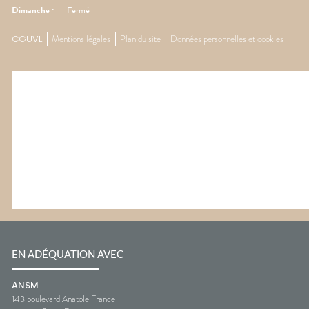
Dimanche
:
Fermé
CGUVL
Mentions légales
Plan du site
Données personnelles et cookies
EN ADÉQUATION AVEC
ANSM
143 boulevard Anatole France