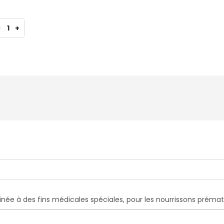
-
1
+
tinée à des fins médicales spéciales, pour les nourrissons préma