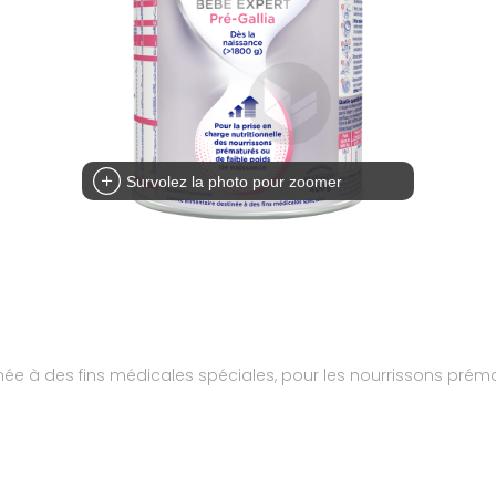
Survolez la photo pour zoomer
tinée à des fins médicales spéciales, pour les nourrissons prém