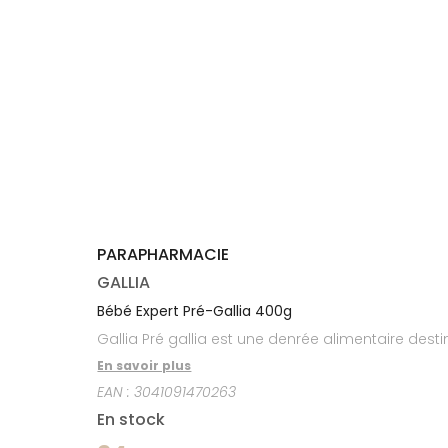
médicaux
Corps
Homme
Solaire
Visage
PARAPHARMACIE
GALLIA
Bébé Expert Pré-Gallia 400g
Gallia Pré gallia est une denrée alimentaire des
En savoir plus
EAN :
3041091470263
En stock