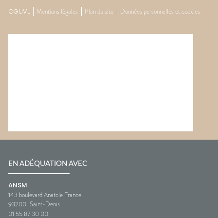
CGUVL
Mentions légales
Plan du site
Données personnelles et cookies
EN ADÉQUATION AVEC
ANSM
143 boulevard Anatole France
93200
Saint-Denis
01 55 87 30 00