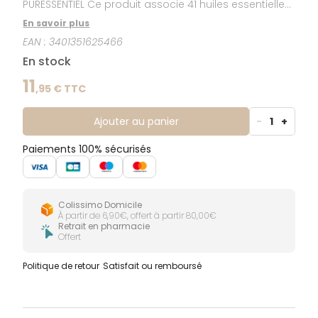
PURESSENTIEL Ce produit associe 41 huiles essentielles
parmi les plus actives pour vous aider à neutraliser
En savoir plus
germes, acariens, champignons microscopiques... Le
EAN :
3401351625466
Spray Assainisant PURESSENTIEL permet aussi de
chasser les mauvaises odeurs et de combattre leur
En stock
origine. Un Gel Hydroalcoolique 80ml vous est offert
avec ce produit. Celui-ci assainit et purifie vos mains
11
,
95
€ TTC
en éliminant les bactéries, les virus et les
champignons.
Ajouter au panier
-
1
+
Paiements 100% sécurisés
Colissimo Domicile
À partir de 6,90€, offert à partir 80,00€
Retrait en pharmacie
Offert
Politique de retour
Satisfait ou remboursé