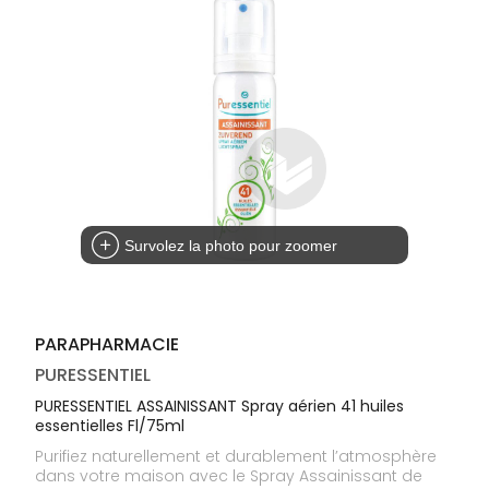
médicaux
Corps
Homme
Solaire
Visage
Survolez la photo pour zoomer
PARAPHARMACIE
PURESSENTIEL
PURESSENTIEL ASSAINISSANT Spray aérien 41 huiles
essentielles Fl/75ml
Purifiez naturellement et durablement l’atmosphère
dans votre maison avec le Spray Assainissant de