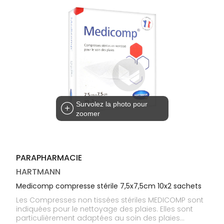
médicaux
Corps
Homme
Solaire
Visage
Survolez la photo pour
zoomer
PARAPHARMACIE
HARTMANN
Medicomp compresse stérile 7,5x7,5cm 10x2 sachets
Les Compresses non tissées stériles MEDICOMP sont
indiquées pour le nettoyage des plaies. Elles sont
particulièrement adaptées au soin des plaies