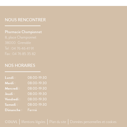
NOUS RENCONTRER
Pharmacie Championnet
8, place Championnet
38000
Grenoble
Tel :
04 76 46 41 91
Fax :
04 76 85 35 82
NOS HORAIRES
Lundi
:
08:00-19:30
Mardi
:
08:00-19:30
Mercredi
:
08:00-19:30
Jeudi
:
08:00-19:30
Vendredi
:
08:00-19:30
Samedi
:
08:00-19:30
Dimanche
:
Fermé
CGUVL
Mentions légales
Plan du site
Données personnelles et cookies