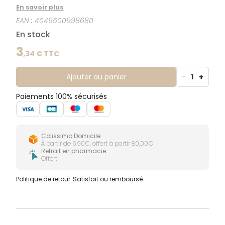
nécessitant une grande douceur. Compresses en
En savoir plus
non tissé, 4 plis, 4 épaisseurs, stériles. Les
EAN :
4049500998680
compresses sont conditionnées en 10 sachet de 2
compresses de 7.5x7.5cm.
En stock
3
,
34
€ TTC
Ajouter au panier
-
1
+
Paiements 100% sécurisés
Colissimo Domicile
À partir de 6,90€, offert à partir 80,00€
Retrait en pharmacie
Offert
Politique de retour
Satisfait ou remboursé