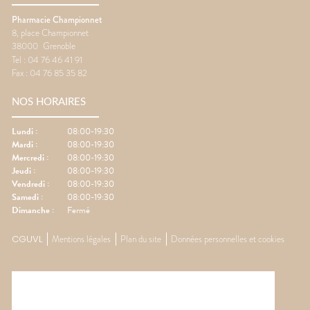
Pharmacie Championnet
8, place Championnet
38000
Grenoble
Tel :
04 76 46 41 91
Fax :
04 76 85 35 82
NOS HORAIRES
Lundi
:
08:00-19:30
Mardi
:
08:00-19:30
Mercredi
:
08:00-19:30
Jeudi
:
08:00-19:30
Vendredi
:
08:00-19:30
Samedi
:
08:00-19:30
Dimanche
:
Fermé
CGUVL
Mentions légales
Plan du site
Données personnelles et cookies