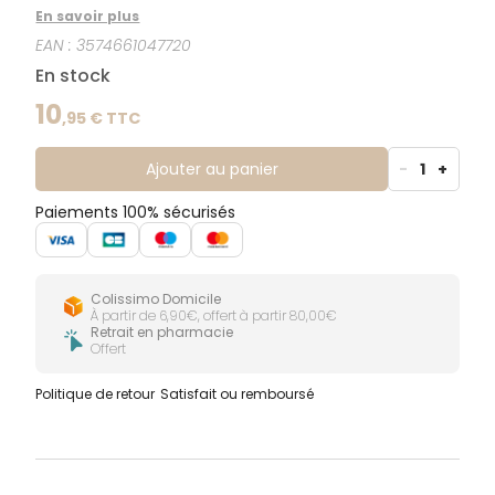
ces pansements. Il soulage instantanément et
En savoir plus
apporte une protection renforcée contre les
EAN :
3574661047720
frottements grâce à un effet coussinet.
En stock
10
,
95
€ TTC
Ajouter au panier
-
1
+
Paiements 100% sécurisés
Colissimo Domicile
À partir de 6,90€, offert à partir 80,00€
Retrait en pharmacie
Offert
Politique de retour
Satisfait ou remboursé