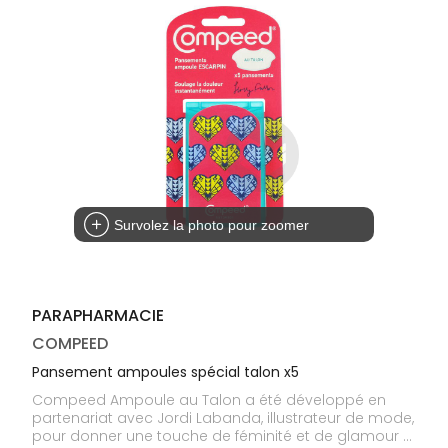
médicaux
Corps
Homme
Solaire
Visage
Survolez la photo pour zoomer
PARAPHARMACIE
COMPEED
Pansement ampoules spécial talon x5
Compeed Ampoule au Talon a été développé en
partenariat avec Jordi Labanda, illustrateur de mode,
pour donner une touche de féminité et de glamour à