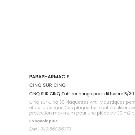
médicaux
Corps
Homme
Solaire
Visage
PARAPHARMACIE
CINQ SUR CINQ
CINQ SUR CINQ Tabl rechange pour diffuseur B/30
Cinq sur Cinq 30 Plaquettes Anti-Moustiques perm
et de la dengue.Ces plaquettes sont à utiliser a
protection maximum pour une pièce de 30 m2 p
En savoir plus
EAN :
3401560216370