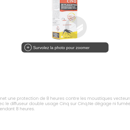
Survolez la photo pour zoomer
et une protection de 8 heures contre les moustiques vecteurs d
vec le diffuseur double usage Cinq sur Cinq.Ne dégage ni fumé
endant 8 heures.