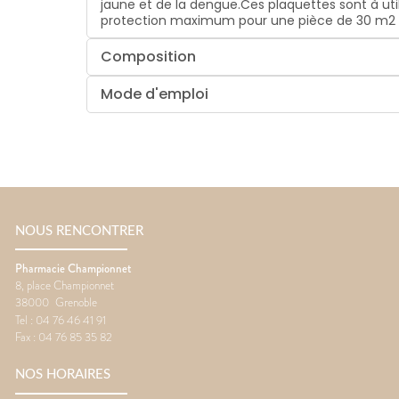
jaune et de la dengue.Ces plaquettes sont à uti
protection maximum pour une pièce de 30 m2 
Composition
Mode d'emploi
NOUS RENCONTRER
Pharmacie Championnet
8, place Championnet
38000
Grenoble
Tel :
04 76 46 41 91
Fax :
04 76 85 35 82
NOS HORAIRES