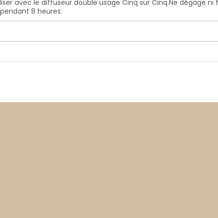
liser avec le diffuseur double usage Cinq sur Cinq.Ne dégage ni
pendant 8 heures.