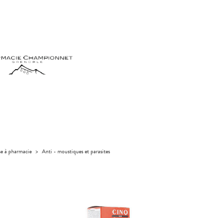
se à pharmacie
>
Anti - moustiques et parasites