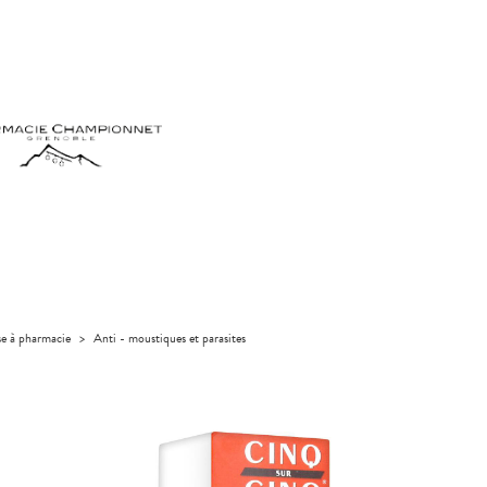
se à pharmacie
>
Anti - moustiques et parasites