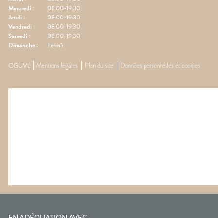
Mercredi
:
08:00-19:30
Jeudi
:
08:00-19:30
Vendredi
:
08:00-19:30
Samedi
:
08:00-19:30
Dimanche
:
Fermé
CGUVL
Mentions légales
Plan du site
Données personnelles et cookies
EN ADÉQUATION AVEC