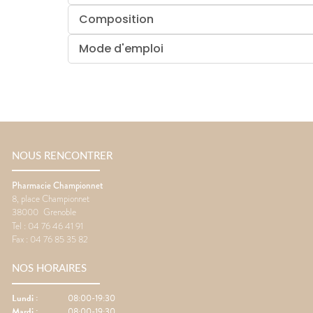
Composition
Mode d'emploi
NOUS RENCONTRER
Pharmacie Championnet
8, place Championnet
38000
Grenoble
Tel :
04 76 46 41 91
Fax :
04 76 85 35 82
NOS HORAIRES
Lundi
:
08:00-19:30
Mardi
:
08:00-19:30