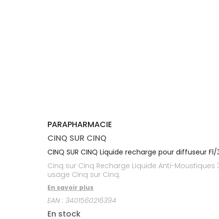
médicaux
Corps
Homme
Solaire
Visage
PARAPHARMACIE
CINQ SUR CINQ
CINQ SUR CINQ Liquide recharge pour diffuseur Fl
Cinq sur Cinq Recharge Liquide Anti-Moustiques 3
usage Cinq sur Cinq.
En savoir plus
EAN :
3401560216394
En stock