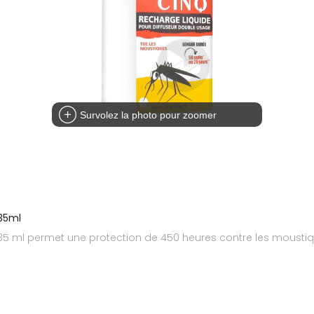
Survolez la photo pour zoomer
/35ml
5 ml permet une protection de 450 heures contre les moustique