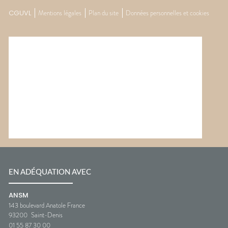
CGUVL
Mentions légales
Plan du site
Données personnelles et cookies
EN ADÉQUATION AVEC
ANSM
143 boulevard Anatole France
93200
Saint-Denis
01 55 87 30 00