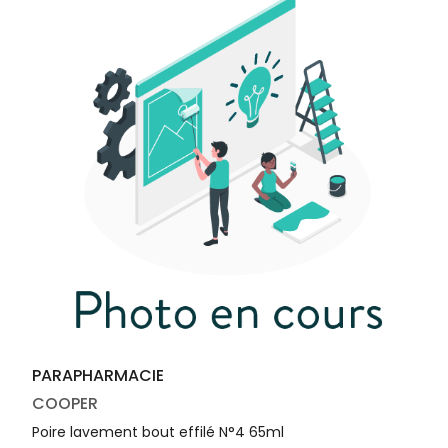
médicaux
Corps
Homme
Solaire
Visage
PARAPHARMACIE
COOPER
Poire lavement bout effilé N°4 65ml