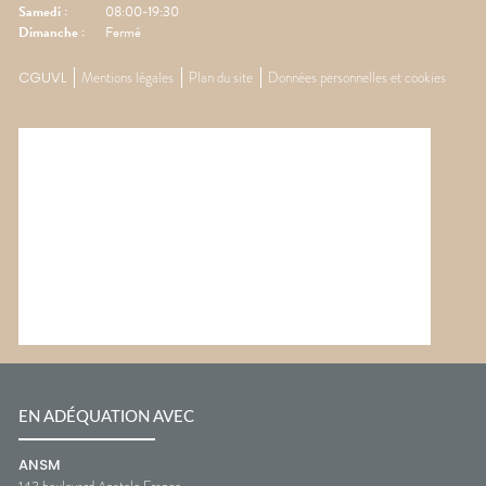
Samedi
:
08:00-19:30
Dimanche
:
Fermé
CGUVL
Mentions légales
Plan du site
Données personnelles et cookies
EN ADÉQUATION AVEC
ANSM