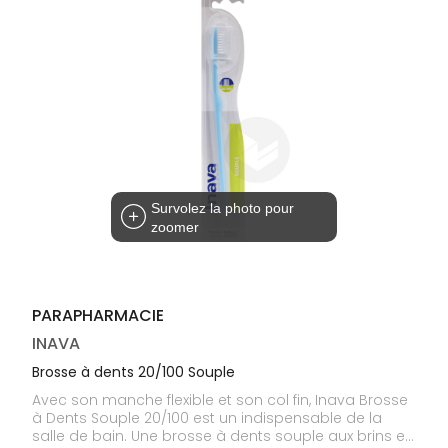
médicaux
Corps
Homme
Solaire
Visage
Survolez la photo pour
zoomer
PARAPHARMACIE
INAVA
Brosse à dents 20/100 Souple
Avec son manche flexible et son col fin, Inava Brosse
à Dents Souple 20/100 est un indispensable de la
salle de bain. Une brosse à dents souple aux brins en