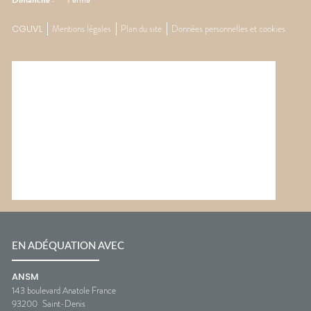
CGUVL
Mentions légales
Plan du site
Données personnelles et cookies
EN ADÉQUATION AVEC
ANSM
143 boulevard Anatole France
93200
Saint-Denis