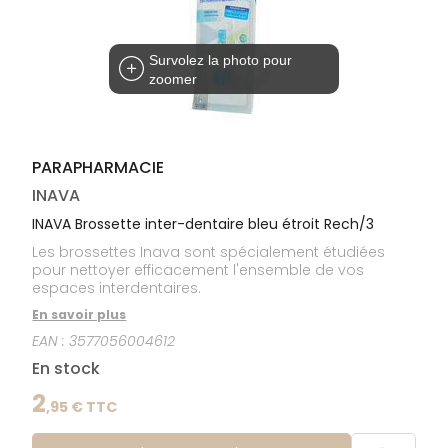
médicaux
Corps
Homme
Survolez la photo pour
Solaire
zoomer
Visage
PARAPHARMACIE
INAVA
INAVA Brossette inter-dentaire bleu étroit Rech/3
Les brossettes Inava sont spécialement étudiées
pour nettoyer efficacement l'ensemble de vos
espaces interdentaires.
En savoir plus
EAN :
3577056004612
En stock
2
,
95
€ TTC