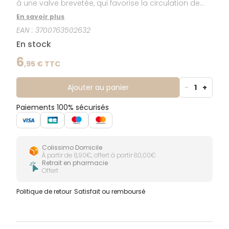
à une valve brevetée, qui favorise la circulation de
l'air et réduit les risques de coliques, d'aérophagie et
En savoir plus
de régurgitations. La tétine plate imite la forme
EAN :
3700763502632
aplatie du sein pendant la tétée, ce qui favorise le
passage du sein au biberon, et elle est acceptée
En stock
facilement par 95% des bébés (test réalisé par l’IDM
en octobre 2014 auprès de 20 mamans d’enfants
6
,
95
€ TTC
âgés de 0 à 12 mois). Les tétines Sensation+
s'adaptent sur tous les biberons Dodie col large
(gammes Sensation+ et Initiation+)
Ajouter au panier
-
1
+
Paiements 100% sécurisés
Colissimo Domicile
À partir de 6,90€, offert à partir 80,00€
Retrait en pharmacie
Offert
Politique de retour
Satisfait ou remboursé