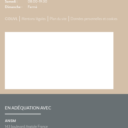
Samedi
:
08:00-19:30
Dimanche
:
Fermé
CGUVL
Mentions légales
Plan du site
Données personnelles et cookies
EN ADÉQUATION AVEC
ANSM
143 boulevard Anatole France