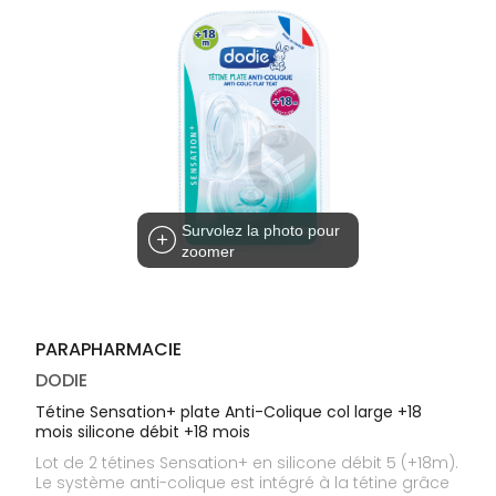
médicaux
Corps
Homme
Solaire
Visage
Survolez la photo pour
zoomer
PARAPHARMACIE
DODIE
Tétine Sensation+ plate Anti-Colique col large +18
mois silicone débit +18 mois
Lot de 2 tétines Sensation+ en silicone débit 5 (+18m).
Le système anti-colique est intégré à la tétine grâce