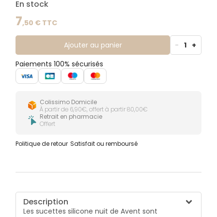
En stock
le lit.
7
,
50
€ TTC
Ajouter au panier
-
1
+
Paiements 100% sécurisés
Colissimo Domicile
À partir de 6,90€, offert à partir 80,00€
Retrait en pharmacie
Offert
Politique de retour
Satisfait ou remboursé
Description
Les sucettes silicone nuit de Avent sont