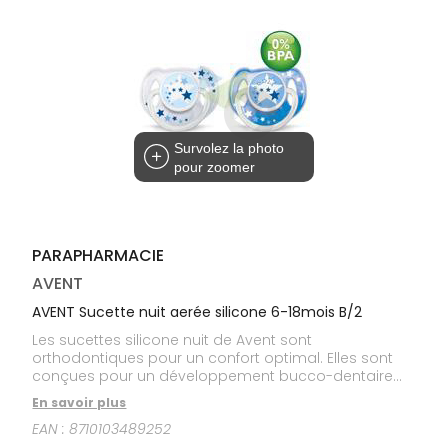
médicaux
Corps
Homme
Solaire
Visage
Survolez la photo
pour zoomer
PARAPHARMACIE
AVENT
AVENT Sucette nuit aerée silicone 6-18mois B/2
Les sucettes silicone nuit de Avent sont
orthodontiques pour un confort optimal. Elles sont
conçues pour un développement bucco-dentaire
naturel, et possèdent un capuchon à clipser pour
En savoir plus
une hygiène parfaite. Ces sucettes possèdent un
EAN :
8710103489252
anneau phosphorescent exclusif qui brille dans le
noir, ce qui permet de les retrouver facilement dans