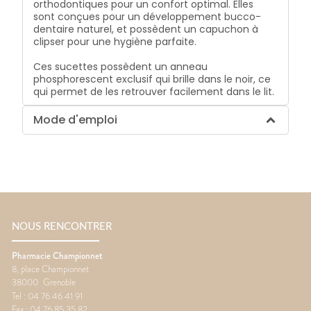
orthodontiques pour un confort optimal. Elles
sont conçues pour un développement bucco-
dentaire naturel, et possèdent un capuchon à
clipser pour une hygiène parfaite.
Ces sucettes possèdent un anneau
phosphorescent exclusif qui brille dans le noir, ce
qui permet de les retrouver facilement dans le lit.
Mode d'emploi
NOUS RENCONTRER
Pharmacie Championnet
8, place Championnet
38000
Grenoble
Tel :
04 76 46 41 91
Fax :
04 76 85 35 82