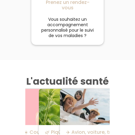
Prenez un rendez-
vous
Vous souhaitez un
accompagnement
personnalisé pour le suivi
de vos maladies ?
L'actualité santé
🦟 Pourquoi les moustiques
☀️ Coup de soleil :
🌿 Piqûres d'orties,
✈️ Avion, voiture, train :