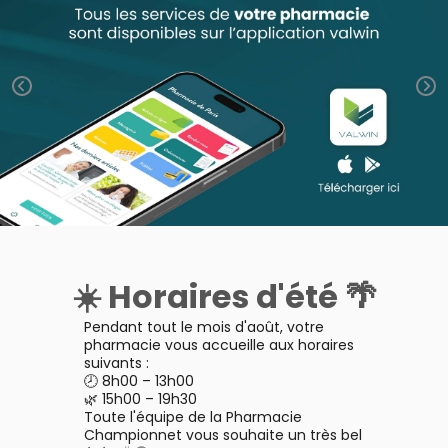
Orthopédie
Vétérinaire
VISAGE-
INFORMATIONS
Etendre
MÉDICAUX
Compléments
CORPS-
UTILES
Trousse à
alimentaires
CHEVEUX
VOTRE
pharmacie
PHARMACIES
APPLICATION
Dispositifs
Cheveux
DE GARDE
DE SANTÉ
médicaux
Corps
Homme
Solaire
Visage
☀️ Horaires d'été 🌴
Pendant tout le mois d'août, votre
pharmacie vous accueille aux horaires
suivants :
🕗 8h00 – 13h00
🌿 15h00 – 19h30
Toute l'équipe de la Pharmacie
Championnet vous souhaite un très bel