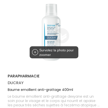
médicaux
Corps
Homme
Solaire
Visage
Survolez la photo pour
zoomer
PARAPHARMACIE
DUCRAY
Baume emollient anti-grattage 400ml
Le baume émollient anti-grattage dexyane est un
soin pour le visage et le corps qui nourrit et apaise
les peaux très sèches sujettes à l’eczéma atopique •