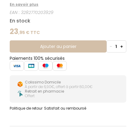
ce baume à la texture innovante se transforme en
En savoir plus
huile au contact de la peau et lui procure une
EAN :
3282770203929
agréable sensation de confort • sa formule
nourrissante contenant notamment de
En stock
l’hydroxydécine® améliore la fonction barrière de la
peau tout en l’hydratant intensément • une texture
23
,
95
€ TTC
non grasse et non collante qui facilite l’habillage •
convient pour toute la famille, également pour
prendre soin de la peau des nourrissons
Ajouter au panier
-
1
+
Paiements 100% sécurisés
Colissimo Domicile
À partir de 6,90€, offert à partir 80,00€
Retrait en pharmacie
Offert
Politique de retour
Satisfait ou remboursé