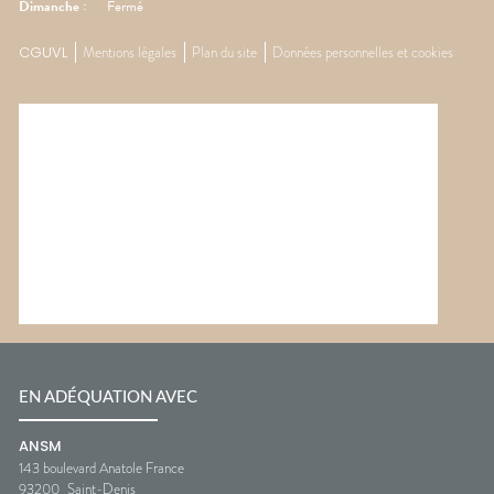
Dimanche
:
Fermé
CGUVL
Mentions légales
Plan du site
Données personnelles et cookies
EN ADÉQUATION AVEC
ANSM
143 boulevard Anatole France
93200
Saint-Denis